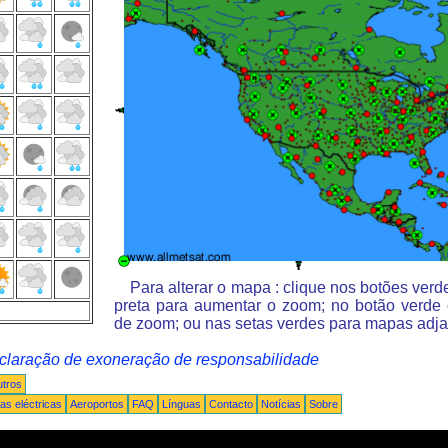
Para alterar o mapa : clique nos botões ver
preta para aumentar o zoom; no botão verde
de zoom; ou nas setas verdes para mapas adja
claração de exoneração de responsabilidade
tros
s eléctricas
Aeroportos
FAQ
Línguas
Contacto
Notícias
Sobre