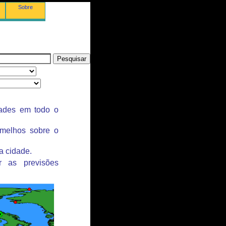
Sobre
dades em todo o
rmelhos sobre o
a cidade.
r as previsões