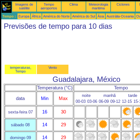
Imagens de
Tempo
Clima
Meteorologia
Ciclones
satélite
aeroportos
maritima
Tempo :
Europa
África
América do Norte
América do Sul
Ásia
Austrália-Oceania
Ou
Previsões de tempo para 10 dias
temperaturas,
Vento
Tempo
Guadalajara, México
Temperatura (°C)
Tempo
noite
manhã
tarde
data
Min
Max
00-03
03-06
06-09
09-12
12-15
15-
16
30
sexta-feira 07
14
29
sábado 08
14
29
domingo 09