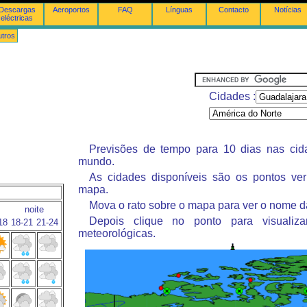
Descargas
Aeroportos
FAQ
Línguas
Contacto
Notícias
eléctricas
tros
Cidades :
Previsões de tempo para 10 dias nas ci
mundo.
As cidades disponíveis são os pontos ve
mapa.
Mova o rato sobre o mapa para ver o nome d
noite
Depois clique no ponto para visualiza
18
18-21
21-24
meteorológicas.