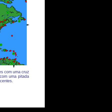
des com uma cruz
 com uma pitada
centes.