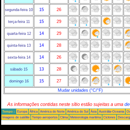
15
26
segunda-feira 10
15
29
terça-feira 11
14
29
quarta-feira 12
14
28
quinta-feira 13
14
26
sexta-feira 14
13
28
sábado 15
15
27
domingo 16
Mudar unidades (°C/°F)
As informações contidas neste sítio estão sujeitas a uma
de
Tempo :
Europa
África
América do Norte
América do Sul
Ásia
Austrália-Oceania
Ou
Imagens de satélite
Tempo aeroportos
Clima
Meteorologia maritima
Ciclones
Descarga