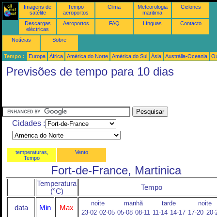
Imagens de
Tempo
Clima
Meteorologia
Ciclones
satélite
aeroportos
maritima
Descargas
Aeroportos
FAQ
Línguas
Contacto
eléctricas
Notícias
Sobre
Tempo :
Europa
África
América do Norte
América do Sul
Ásia
Austrália-Oceania
Ou
Previsões de tempo para 10 dias
Cidades :
temperaturas,
Vento
Tempo
Fort-de-France, Martinica
Temperatura
Tempo
(°C)
noite
manhã
tarde
noite
data
Min
Max
23-02
02-05
05-08
08-11
11-14
14-17
17-20
20-