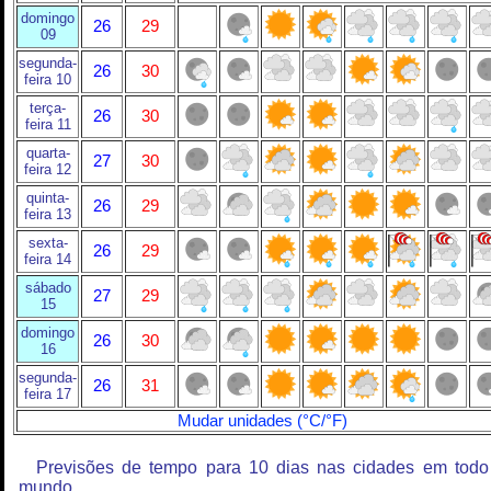
domingo
26
29
09
segunda-
26
30
feira 10
terça-
26
30
feira 11
quarta-
27
30
feira 12
quinta-
26
29
feira 13
sexta-
26
29
feira 14
sábado
27
29
15
domingo
26
30
16
segunda-
26
31
feira 17
Mudar unidades (°C/°F)
Previsões de tempo para 10 dias nas cidades em todo
mundo.