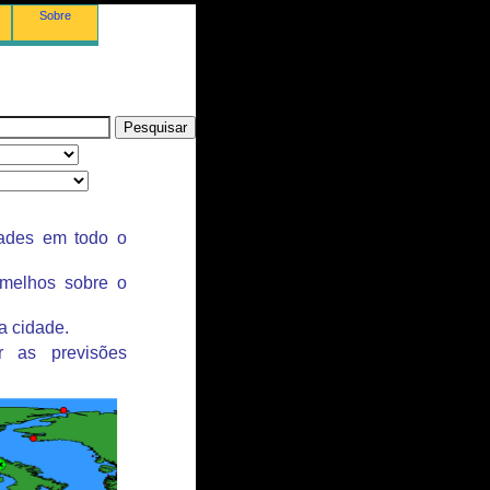
Sobre
dades em todo o
rmelhos sobre o
a cidade.
r as previsões