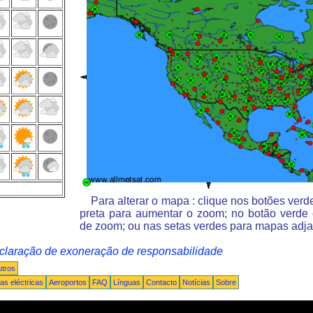
Para alterar o mapa : clique nos botões ver
preta para aumentar o zoom; no botão verde
de zoom; ou nas setas verdes para mapas adja
claração de exoneração de responsabilidade
tros
s eléctricas
Aeroportos
FAQ
Línguas
Contacto
Notícias
Sobre