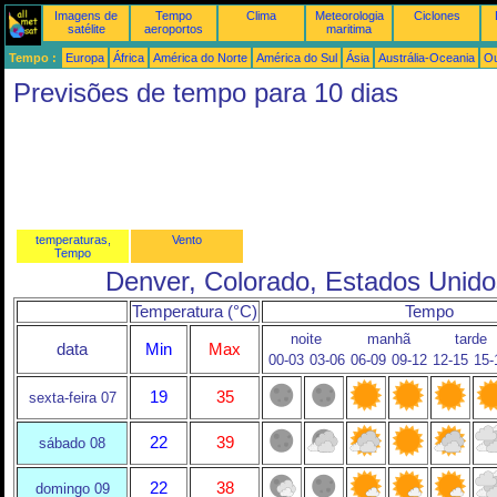
Imagens de
Tempo
Clima
Meteorologia
Ciclones
satélite
aeroportos
maritima
Tempo :
Europa
África
América do Norte
América do Sul
Ásia
Austrália-Oceania
Ou
Previsões de tempo para 10 dias
temperaturas,
Vento
Tempo
Denver, Colorado, Estados Unido
Temperatura (°C)
Tempo
noite
manhã
tarde
data
Min
Max
00-03
03-06
06-09
09-12
12-15
15-
19
35
sexta-feira 07
22
39
sábado 08
22
38
domingo 09