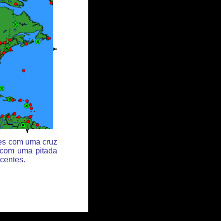
des com uma cruz
 com uma pitada
centes.