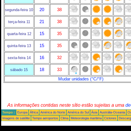
20
38
segunda-feira 10
21
38
terça-feira 11
15
35
quarta-feira 12
15
35
quinta-feira 13
16
32
sexta-feira 14
18
33
sábado 15
Mudar unidades (°C/°F)
As informações contidas neste sítio estão sujeitas a uma
de
Tempo :
Europa
África
América do Norte
América do Sul
Ásia
Austrália-Oceania
Ou
Imagens de satélite
Tempo aeroportos
Clima
Meteorologia maritima
Ciclones
Descarga