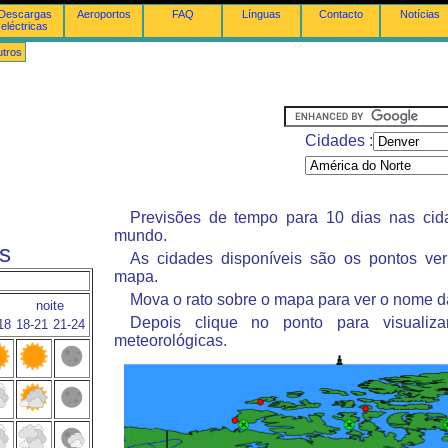
Descargas
Aeroportos
FAQ
Línguas
Contacto
Notícias
eléctricas
tros
Cidades :
Previsões de tempo para 10 dias nas ci
mundo.
s
As cidades disponíveis são os pontos ve
mapa.
Mova o rato sobre o mapa para ver o nome d
noite
Depois clique no ponto para visualiza
18
18-21
21-24
meteorológicas.