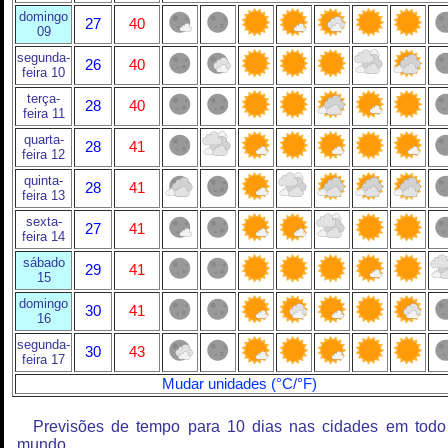
domingo
27
40
09
segunda-
26
40
feira 10
terça-
28
40
feira 11
quarta-
28
41
feira 12
quinta-
28
41
feira 13
sexta-
27
41
feira 14
sábado
29
41
15
domingo
30
41
16
segunda-
30
43
feira 17
Mudar unidades (°C/°F)
Previsões de tempo para 10 dias nas cidades em todo
mundo.