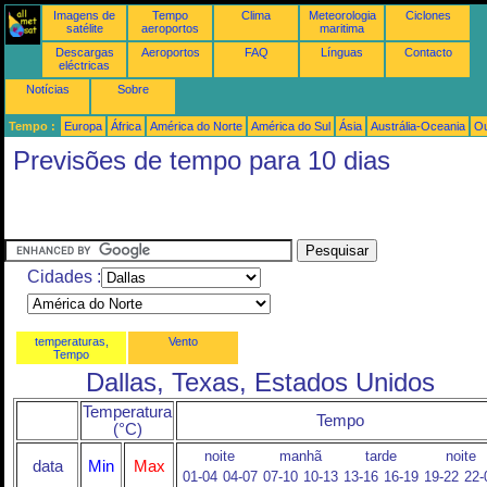
Imagens de
Tempo
Clima
Meteorologia
Ciclones
satélite
aeroportos
maritima
Descargas
Aeroportos
FAQ
Línguas
Contacto
eléctricas
Notícias
Sobre
Tempo :
Europa
África
América do Norte
América do Sul
Ásia
Austrália-Oceania
Ou
Previsões de tempo para 10 dias
Cidades :
temperaturas,
Vento
Tempo
Dallas, Texas, Estados Unidos
Temperatura
Tempo
(°C)
noite
manhã
tarde
noite
data
Min
Max
01-04
04-07
07-10
10-13
13-16
16-19
19-22
22-