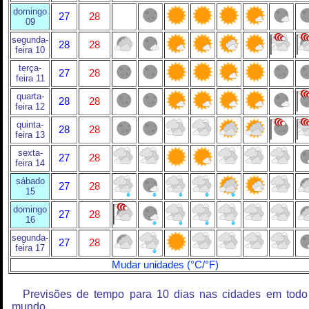
domingo
27
28
09
segunda-
28
28
feira 10
terça-
27
28
feira 11
quarta-
28
28
feira 12
quinta-
28
28
feira 13
sexta-
27
28
feira 14
sábado
27
28
15
domingo
27
28
16
segunda-
27
28
feira 17
Mudar unidades (°C/°F)
Previsões de tempo para 10 dias nas cidades em todo
mundo.