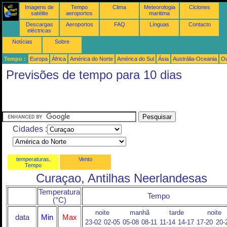
Imagens de
Tempo
Clima
Meteorologia
Ciclones
satélite
aeroportos
maritima
Descargas
Aeroportos
FAQ
Línguas
Contacto
eléctricas
Notícias
Sobre
Tempo :
Europa
África
América do Norte
América do Sul
Ásia
Austrália-Oceania
Ou
Previsões de tempo para 10 dias
Cidades :
temperaturas,
Vento
Tempo
Curaçao, Antilhas Neerlandesas
Temperatura
Tempo
(°C)
noite
manhã
tarde
noite
data
Min
Max
23-02
02-05
05-08
08-11
11-14
14-17
17-20
20-