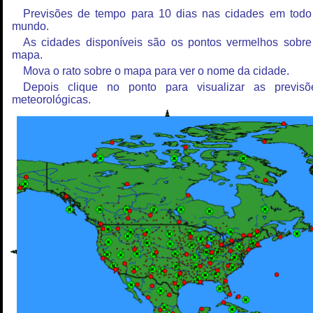
Previsões de tempo para 10 dias nas cidades em todo
mundo.
As cidades disponíveis são os pontos vermelhos sobre
mapa.
Mova o rato sobre o mapa para ver o nome da cidade.
Depois clique no ponto para visualizar as previsõ
meteorológicas.