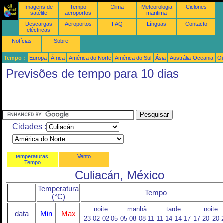
Imagens de
Tempo
Clima
Meteorologia
Ciclones
satélite
aeroportos
maritima
Descargas
Aeroportos
FAQ
Línguas
Contacto
eléctricas
Notícias
Sobre
Tempo :
Europa
África
América do Norte
América do Sul
Ásia
Austrália-Oceania
Ou
Previsões de tempo para 10 dias
Cidades :
temperaturas,
Vento
Tempo
Culiacán, México
Temperatura
Tempo
(°C)
noite
manhã
tarde
noite
data
Min
Max
23-02
02-05
05-08
08-11
11-14
14-17
17-20
20-