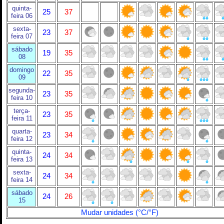
quinta-
25
37
feira 06
sexta-
23
37
feira 07
sábado
19
35
08
domingo
22
35
09
segunda-
23
35
feira 10
terça-
23
35
feira 11
quarta-
23
34
feira 12
quinta-
24
34
feira 13
sexta-
24
34
feira 14
sábado
24
26
15
Mudar unidades (°C/°F)