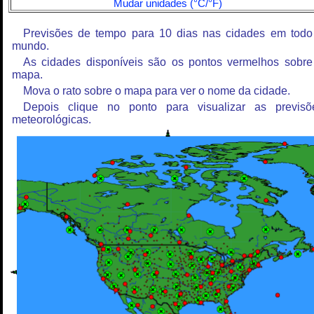
Mudar unidades (°C/°F)
Previsões de tempo para 10 dias nas cidades em todo
mundo.
As cidades disponíveis são os pontos vermelhos sobre
mapa.
Mova o rato sobre o mapa para ver o nome da cidade.
Depois clique no ponto para visualizar as previsõ
meteorológicas.