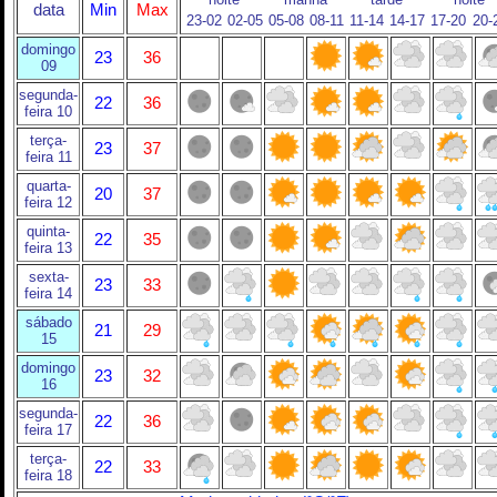
data
Min
Max
23-02
02-05
05-08
08-11
11-14
14-17
17-20
20-
domingo
23
36
09
segunda-
22
36
feira 10
terça-
23
37
feira 11
quarta-
20
37
feira 12
quinta-
22
35
feira 13
sexta-
23
33
feira 14
sábado
21
29
15
domingo
23
32
16
segunda-
22
36
feira 17
terça-
22
33
feira 18