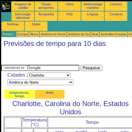
Imagens de
Tempo
Clima
Meteorologia
Ciclones
satélite
aeroportos
maritima
Descargas
Aeroportos
FAQ
Línguas
Contacto
eléctricas
Notícias
Sobre
Tempo :
Europa
África
América do Norte
América do Sul
Ásia
Austrália-Oceania
Ou
Previsões de tempo para 10 dias
Cidades :
temperaturas,
Vento
Tempo
Charlotte, Carolina do Norte, Estados
Unidos
Temperatura
Tempo
(°C)
noite
manhã
tarde
noite