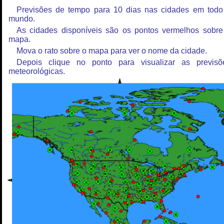
Previsões de tempo para 10 dias nas cidades em todo
mundo.
As cidades disponíveis são os pontos vermelhos sobre
mapa.
Mova o rato sobre o mapa para ver o nome da cidade.
Depois clique no ponto para visualizar as previsõ
meteorológicas.