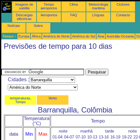
Imagens de
Tempo
Clima
Meteorologia
Ciclones
satélite
aeroportos
maritima
Descargas
Aeroportos
FAQ
Línguas
Contacto
eléctricas
Notícias
Sobre
Tempo :
Europa
África
América do Norte
América do Sul
Ásia
Austrália-Oceania
Ou
Previsões de tempo para 10 dias
Cidades :
temperaturas,
Vento
Tempo
Barranquilla, Colômbia
Temperatura
Tempo
(°C)
noite
manhã
tarde
noite
data
Min
Max
01-04
04-07
07-10
10-13
13-16
16-19
19-22
22-