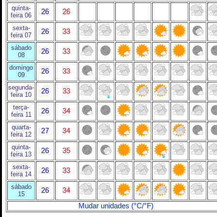
quinta-
26
26
feira 06
sexta-
26
33
feira 07
sábado
26
33
08
domingo
26
33
09
segunda-
26
33
feira 10
terça-
26
34
feira 11
quarta-
27
34
feira 12
quinta-
26
35
feira 13
sexta-
26
33
feira 14
sábado
26
34
15
Mudar unidades (°C/°F)