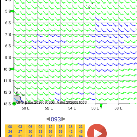
093
00
03
06
09
12
15
18
21
24
27
30
33
36
39
42
45
48
51
54
57
60
63
66
69