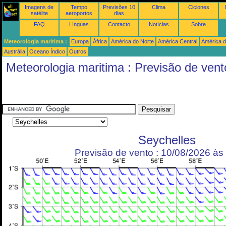
Imagens de
Tempo
Previsões 10
Clima
Ciclones
satélite
aeroportos
dias
FAQ
Línguas
Contacto
Notícias
Sobre
Meteorologia maritima :
Europa
África
América do Norte
América Central
América d
Austrália
Oceano Índico
Outros
Meteorologia maritima : Previsão de vent
Seychelles
Previsão de vento : 10/08/2026 à