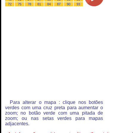
72
75
78
81
84
87
90
93
Para alterar o mapa : clique nos botões
verdes com uma cruz preta para aumentar o
zoom; no botão verde com uma pitada de
zoom; ou nas setas verdes para mapas
adjacentes.