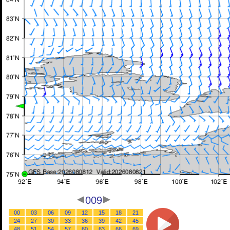
009
00
03
06
09
12
15
18
21
24
27
30
33
36
39
42
45
48
51
54
57
60
63
66
69