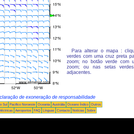
Para alterar o mapa : cli
verdes com uma cruz preta p
zoom; no botão verde com 
zoom; ou nas setas verde
adjacentes.
claração de exoneração de responsabilidade
o Sul
Pacifico Noroeste
Oceania
Austrália
Oceano Índico
Outros
léctricas
Aeroportos
FAQ
Línguas
Contacto
Notícias
Sobre