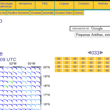
Descargas
Aeroportos
FAQ
Línguas
Contacto
Notícias
eléctricas
o Sul
Pacifico Noroeste
Oceania
Austrália
Oceano Índico
Outros
o
e
033
s 09 UTC
00
03
06
09
12
15
18
24
27
30
33
36
39
42
48
51
54
57
60
63
66
72
75
78
81
84
87
90