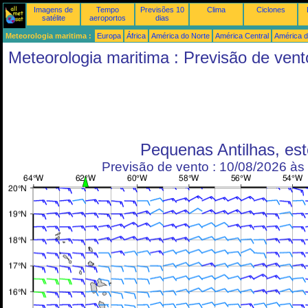
Imagens de
Tempo
Previsões 10
Clima
Ciclones
satélite
aeroportos
dias
Meteorologia maritima :
Europa
África
América do Norte
América Central
América d
Meteorologia maritima : Previsão de vent
Pequenas Antilhas, est
Previsão de vento : 10/08/2026 à