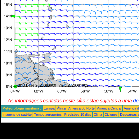
As informações contidas neste sítio estão sujeitas a uma
de
Meteorologia maritima :
Europa
África
América do Norte
América Central
América d
Imagens de satélite
Tempo aeroportos
Previsões 10 dias
Clima
Ciclones
Descargas e