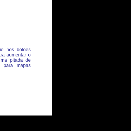
que nos botões
ara aumentar o
uma pitada de
s para mapas