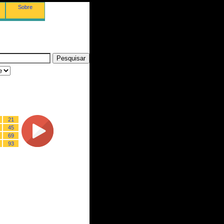
Sobre
21
45
69
93