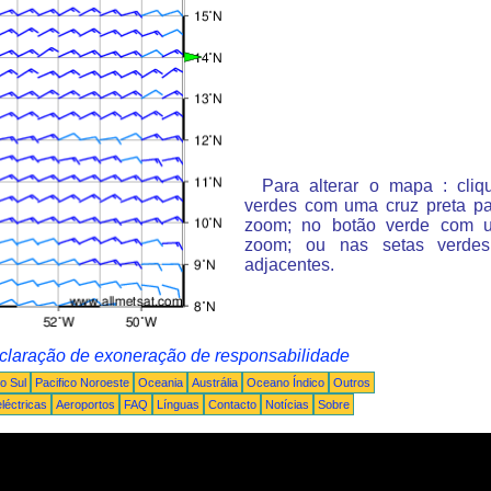
Para alterar o mapa : cli
verdes com uma cruz preta p
zoom; no botão verde com 
zoom; ou nas setas verde
adjacentes.
claração de exoneração de responsabilidade
o Sul
Pacifico Noroeste
Oceania
Austrália
Oceano Índico
Outros
léctricas
Aeroportos
FAQ
Línguas
Contacto
Notícias
Sobre