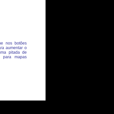
que nos botões
ara aumentar o
uma pitada de
s para mapas