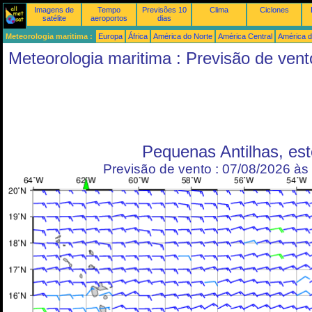
Imagens de
Tempo
Previsões 10
Clima
Ciclones
satélite
aeroportos
dias
Meteorologia maritima :
Europa
África
América do Norte
América Central
América d
Meteorologia maritima : Previsão de vent
Pequenas Antilhas, est
Previsão de vento : 07/08/2026 à