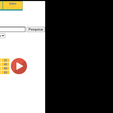
Sobre
21
45
69
93