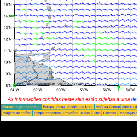
As informações contidas neste sítio estão sujeitas a uma
de
Meteorologia maritima :
Europa
África
América do Norte
América Central
América d
Imagens de satélite
Tempo aeroportos
Previsões 10 dias
Clima
Ciclones
Descargas e