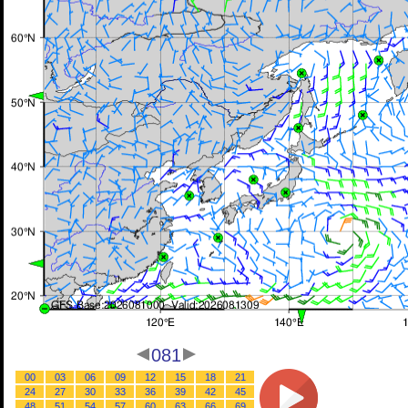
081
00
03
06
09
12
15
18
21
24
27
30
33
36
39
42
45
48
51
54
57
60
63
66
69