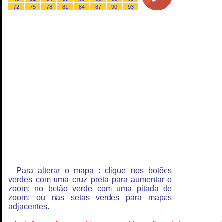
72
75
78
81
84
87
90
93
Para alterar o mapa : clique nos botões
verdes com uma cruz preta para aumentar o
zoom; no botão verde com uma pitada de
zoom; ou nas setas verdes para mapas
adjacentes.