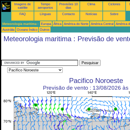
Imagens de
Tempo
Previsões 10
Clima
Ciclones
satélite
aeroportos
dias
FAQ
Línguas
Contacto
Notícias
Sobre
Meteorologia maritima :
Europa
África
América do Norte
América Central
América d
Austrália
Oceano Índico
Outros
Meteorologia maritima : Previsão de vent
Pacifico Noroeste
Previsão de vento : 13/08/2026 à