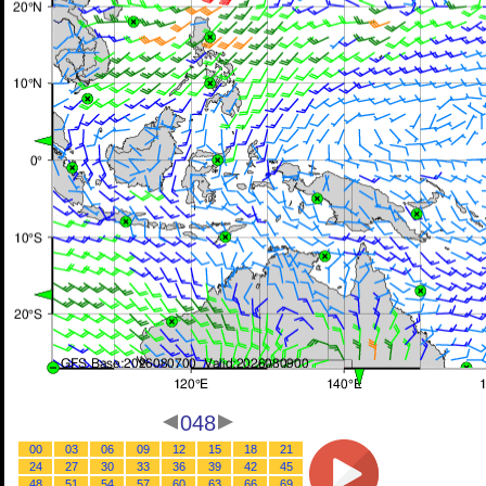
048
00
03
06
09
12
15
18
21
24
27
30
33
36
39
42
45
48
51
54
57
60
63
66
69