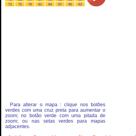
72
75
78
81
84
87
90
93
Para alterar o mapa : clique nos botões
verdes com uma cruz preta para aumentar o
zoom; no botão verde com uma pitada de
zoom; ou nas setas verdes para mapas
adjacentes.