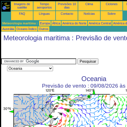
Imagens de
Tempo
Previsões 10
Clima
Ciclones
satélite
aeroportos
dias
FAQ
Línguas
Contacto
Notícias
Sobre
Meteorologia maritima :
Europa
África
América do Norte
América Central
América d
Austrália
Oceano Índico
Outros
Meteorologia maritima : Previsão de vent
Oceania
Previsão de vento : 09/08/2026 à