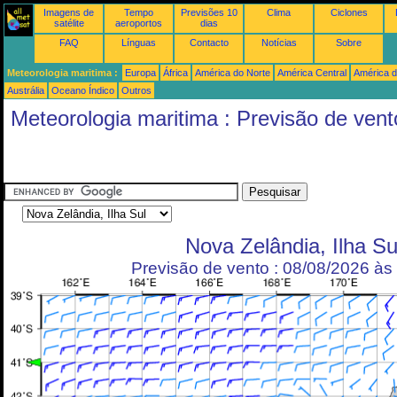
Imagens de
Tempo
Previsões 10
Clima
Ciclones
satélite
aeroportos
dias
FAQ
Línguas
Contacto
Notícias
Sobre
Meteorologia maritima :
Europa
África
América do Norte
América Central
América d
Austrália
Oceano Índico
Outros
Meteorologia maritima : Previsão de vent
Nova Zelândia, Ilha Su
Previsão de vento : 08/08/2026 à