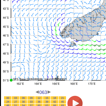
063
00
03
06
09
12
15
18
21
24
27
30
33
36
39
42
45
48
51
54
57
60
63
66
69