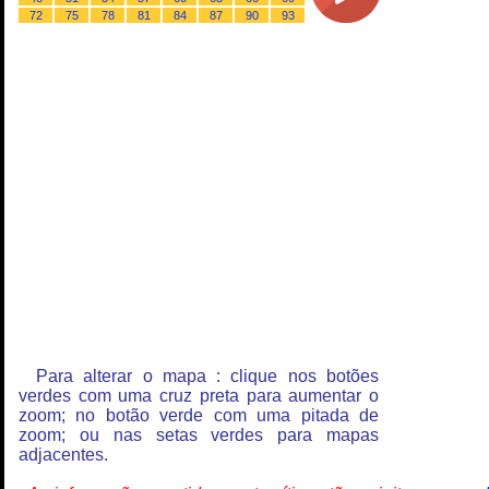
72
75
78
81
84
87
90
93
Para alterar o mapa : clique nos botões
verdes com uma cruz preta para aumentar o
zoom; no botão verde com uma pitada de
zoom; ou nas setas verdes para mapas
adjacentes.