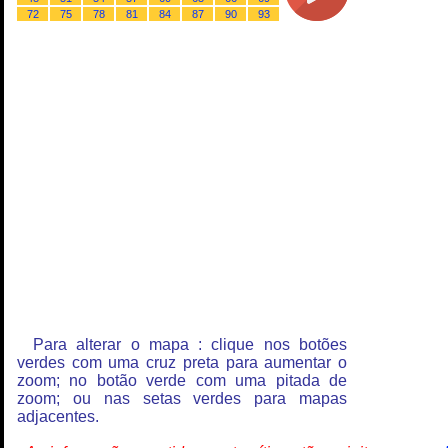
72
75
78
81
84
87
90
93
Para alterar o mapa : clique nos botões
verdes com uma cruz preta para aumentar o
zoom; no botão verde com uma pitada de
zoom; ou nas setas verdes para mapas
adjacentes.