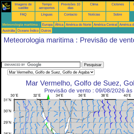
Imagens de
Tempo
Previsões 10
Clima
Ciclones
satélite
aeroportos
dias
FAQ
Línguas
Contacto
Notícias
Sobre
Meteorologia maritima :
Europa
África
América do Norte
América Central
América d
Austrália
Oceano Índico
Outros
Meteorologia maritima : Previsão de vent
Mar Vermelho, Golfo de Suez, Go
Previsão de vento : 09/08/2026 à