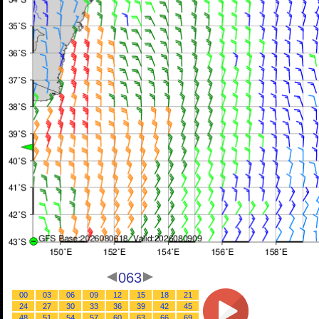
063
00
03
06
09
12
15
18
21
24
27
30
33
36
39
42
45
48
51
54
57
60
63
66
69