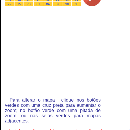
72
75
78
81
84
87
90
93
Para alterar o mapa : clique nos botões
verdes com uma cruz preta para aumentar o
zoom; no botão verde com uma pitada de
zoom; ou nas setas verdes para mapas
adjacentes.