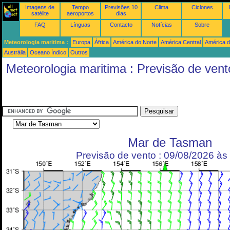
Imagens de
Tempo
Previsões 10
Clima
Ciclones
satélite
aeroportos
dias
FAQ
Línguas
Contacto
Notícias
Sobre
Meteorologia maritima :
Europa
África
América do Norte
América Central
América d
Austrália
Oceano Índico
Outros
Meteorologia maritima : Previsão de vent
Mar de Tasman
Previsão de vento : 09/08/2026 à