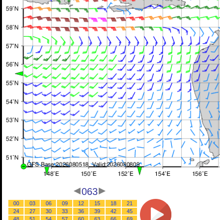
063
00
03
06
09
12
15
18
21
24
27
30
33
36
39
42
45
48
51
54
57
60
63
66
69