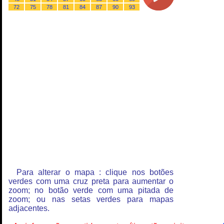
72
75
78
81
84
87
90
93
Para alterar o mapa : clique nos botões
verdes com uma cruz preta para aumentar o
zoom; no botão verde com uma pitada de
zoom; ou nas setas verdes para mapas
adjacentes.