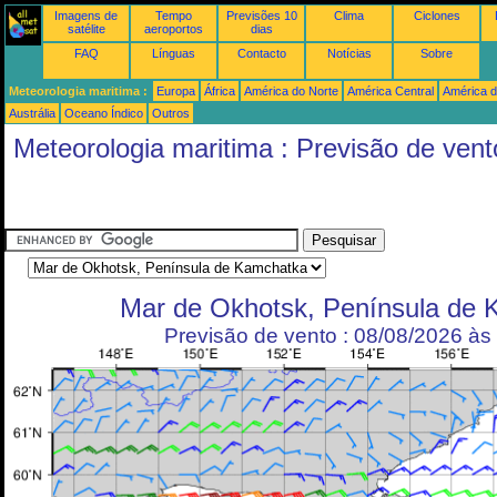
Imagens de
Tempo
Previsões 10
Clima
Ciclones
satélite
aeroportos
dias
FAQ
Línguas
Contacto
Notícias
Sobre
Meteorologia maritima :
Europa
África
América do Norte
América Central
América d
Austrália
Oceano Índico
Outros
Meteorologia maritima : Previsão de vent
Mar de Okhotsk, Península de
Previsão de vento : 08/08/2026 à