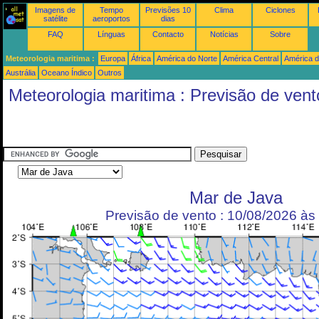
Imagens de
Tempo
Previsões 10
Clima
Ciclones
satélite
aeroportos
dias
FAQ
Línguas
Contacto
Notícias
Sobre
Meteorologia maritima :
Europa
África
América do Norte
América Central
América d
Austrália
Oceano Índico
Outros
Meteorologia maritima : Previsão de vent
Mar de Java
Previsão de vento : 10/08/2026 à