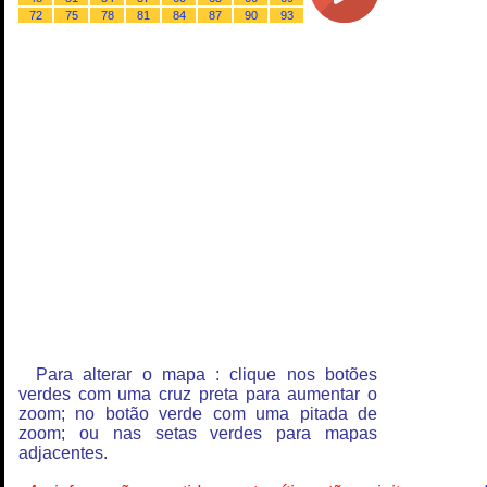
72
75
78
81
84
87
90
93
Para alterar o mapa : clique nos botões
verdes com uma cruz preta para aumentar o
zoom; no botão verde com uma pitada de
zoom; ou nas setas verdes para mapas
adjacentes.