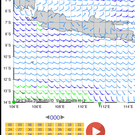
000
00
03
06
09
12
15
18
21
24
27
30
33
36
39
42
45
48
51
54
57
60
63
66
69