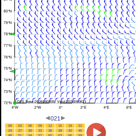
021
00
03
06
09
12
15
18
21
24
27
30
33
36
39
42
45
48
51
54
57
60
63
66
69