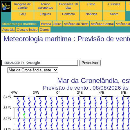
Imagens de
Tempo
Previsões 10
Clima
Ciclones
satélite
aeroportos
dias
FAQ
Línguas
Contacto
Notícias
Sobre
Meteorologia maritima :
Europa
África
América do Norte
América Central
América d
Austrália
Oceano Índico
Outros
Meteorologia maritima : Previsão de vent
Mar da Gronelândia, es
Previsão de vento : 08/08/2026 à