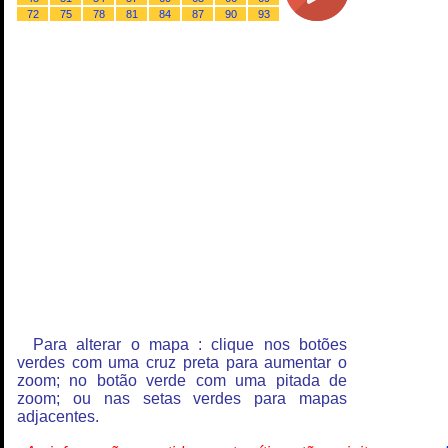
72
75
78
81
84
87
90
93
Para alterar o mapa : clique nos botões
verdes com uma cruz preta para aumentar o
zoom; no botão verde com uma pitada de
zoom; ou nas setas verdes para mapas
adjacentes.