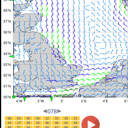
078
00
03
06
09
12
15
18
21
24
27
30
33
36
39
42
45
48
51
54
57
60
63
66
69