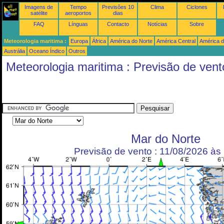
Imagens de
Tempo
Previsões 10
Clima
Ciclones
satélite
aeroportos
dias
FAQ
Línguas
Contacto
Notícias
Sobre
Meteorologia maritima :
Europa
África
América do Norte
América Central
América d
Austrália
Oceano Índico
Outros
Meteorologia maritima : Previsão de vent
Mar do Norte
Previsão de vento : 11/08/2026 à