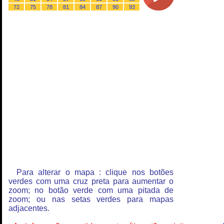
72
75
78
81
84
87
90
93
Para alterar o mapa : clique nos botões
verdes com uma cruz preta para aumentar o
zoom; no botão verde com uma pitada de
zoom; ou nas setas verdes para mapas
adjacentes.