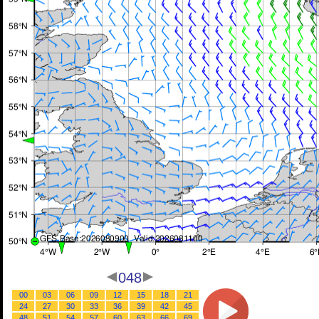
048
00
03
06
09
12
15
18
21
24
27
30
33
36
39
42
45
48
51
54
57
60
63
66
69