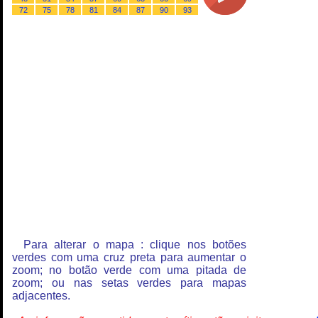
72
75
78
81
84
87
90
93
Para alterar o mapa : clique nos botões
verdes com uma cruz preta para aumentar o
zoom; no botão verde com uma pitada de
zoom; ou nas setas verdes para mapas
adjacentes.