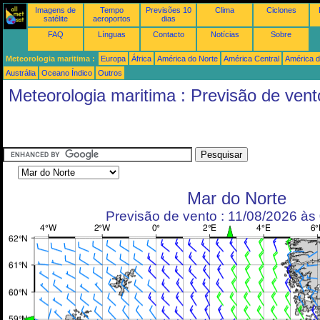
Imagens de
Tempo
Previsões 10
Clima
Ciclones
satélite
aeroportos
dias
FAQ
Línguas
Contacto
Notícias
Sobre
Meteorologia maritima :
Europa
África
América do Norte
América Central
América d
Austrália
Oceano Índico
Outros
Meteorologia maritima : Previsão de vent
Mar do Norte
Previsão de vento : 11/08/2026 à