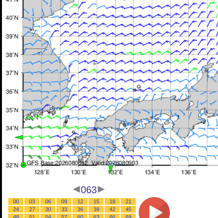
063
00
03
06
09
12
15
18
21
24
27
30
33
36
39
42
45
48
51
54
57
60
63
66
69