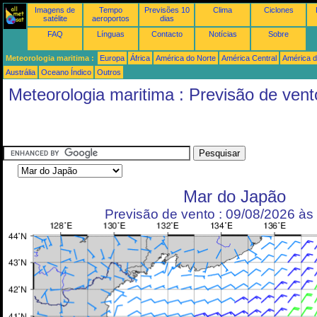
Imagens de
Tempo
Previsões 10
Clima
Ciclones
satélite
aeroportos
dias
FAQ
Línguas
Contacto
Notícias
Sobre
Meteorologia maritima :
Europa
África
América do Norte
América Central
América d
Austrália
Oceano Índico
Outros
Meteorologia maritima : Previsão de vent
Mar do Japão
Previsão de vento : 09/08/2026 à