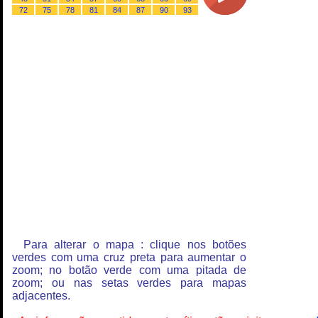
72
75
78
81
84
87
90
93
Para alterar o mapa : clique nos botões
verdes com uma cruz preta para aumentar o
zoom; no botão verde com uma pitada de
zoom; ou nas setas verdes para mapas
adjacentes.