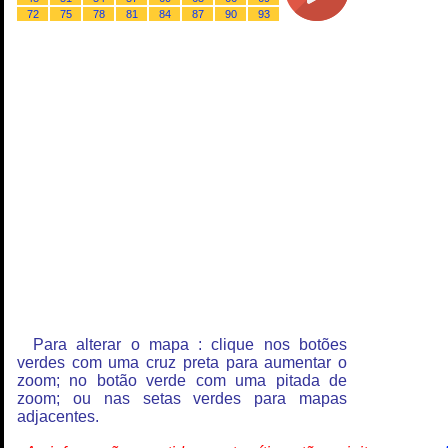
72
75
78
81
84
87
90
93
Para alterar o mapa : clique nos botões
verdes com uma cruz preta para aumentar o
zoom; no botão verde com uma pitada de
zoom; ou nas setas verdes para mapas
adjacentes.