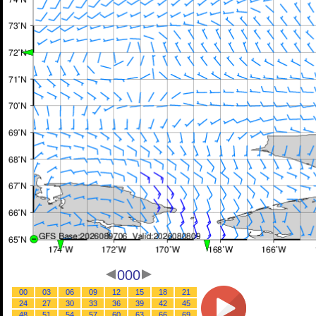
000
00
03
06
09
12
15
18
21
24
27
30
33
36
39
42
45
48
51
54
57
60
63
66
69