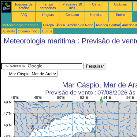
Imagens de
Tempo
Previsões 10
Clima
Ciclones
satélite
aeroportos
dias
FAQ
Línguas
Contacto
Notícias
Sobre
Meteorologia maritima :
Europa
África
América do Norte
América Central
América d
Austrália
Oceano Índico
Outros
Meteorologia maritima : Previsão de vent
Mar Cáspio, Mar de Ar
Previsão de vento : 07/08/2026 à