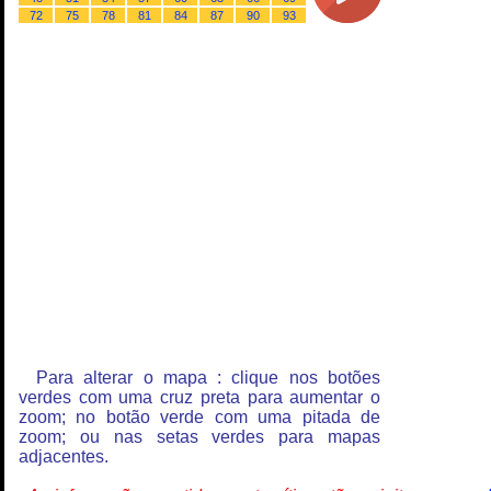
72
75
78
81
84
87
90
93
Para alterar o mapa : clique nos botões
verdes com uma cruz preta para aumentar o
zoom; no botão verde com uma pitada de
zoom; ou nas setas verdes para mapas
adjacentes.