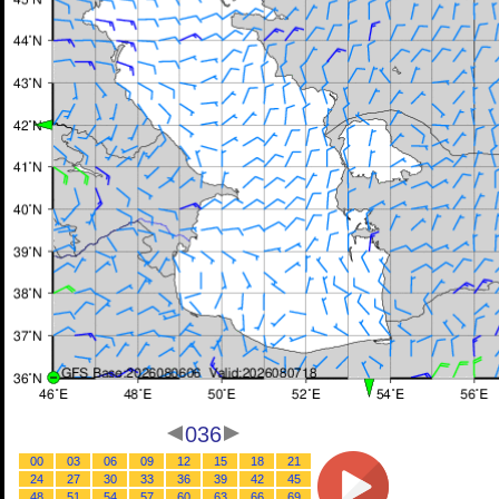
036
00
03
06
09
12
15
18
21
24
27
30
33
36
39
42
45
48
51
54
57
60
63
66
69