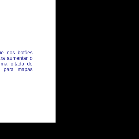
que nos botões
ara aumentar o
uma pitada de
s para mapas