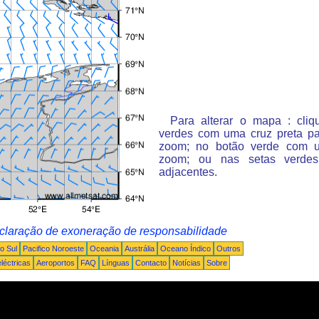
Para alterar o mapa : cli
verdes com uma cruz preta p
zoom; no botão verde com 
zoom; ou nas setas verde
adjacentes.
claração de exoneração de responsabilidade
o Sul
Pacifico Noroeste
Oceania
Austrália
Oceano Índico
Outros
léctricas
Aeroportos
FAQ
Línguas
Contacto
Notícias
Sobre