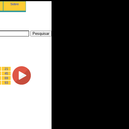
Sobre
21
45
69
93