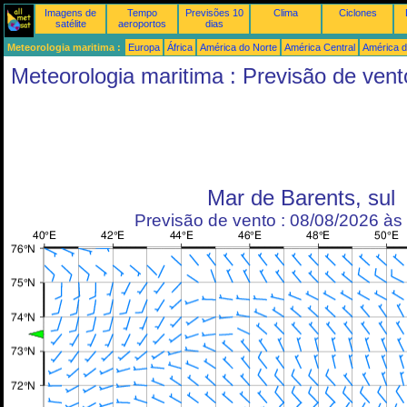
Imagens de
Tempo
Previsões 10
Clima
Ciclones
satélite
aeroportos
dias
Meteorologia maritima :
Europa
África
América do Norte
América Central
América d
Meteorologia maritima : Previsão de vent
Mar de Barents, sul
Previsão de vento : 08/08/2026 à