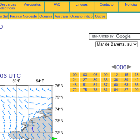
Descargas
Aeroportos
FAQ
Línguas
Contacto
Notícias
eléctricas
o Sul
Pacifico Noroeste
Oceania
Austrália
Oceano Índico
Outros
o
006
s 06 UTC
00
03
06
09
12
15
18
24
27
30
33
36
39
42
48
51
54
57
60
63
66
72
75
78
81
84
87
90