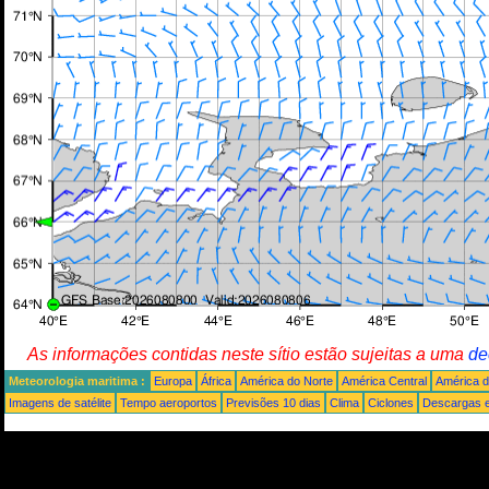
As informações contidas neste sítio estão sujeitas a uma
de
Meteorologia maritima :
Europa
África
América do Norte
América Central
América d
Imagens de satélite
Tempo aeroportos
Previsões 10 dias
Clima
Ciclones
Descargas e