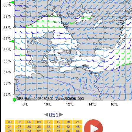
051
00
03
06
09
12
15
18
21
24
27
30
33
36
39
42
45
48
51
54
57
60
63
66
69