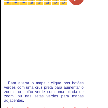
72
75
78
81
84
87
90
93
Para alterar o mapa : clique nos botões
verdes com uma cruz preta para aumentar o
zoom; no botão verde com uma pitada de
zoom; ou nas setas verdes para mapas
adjacentes.