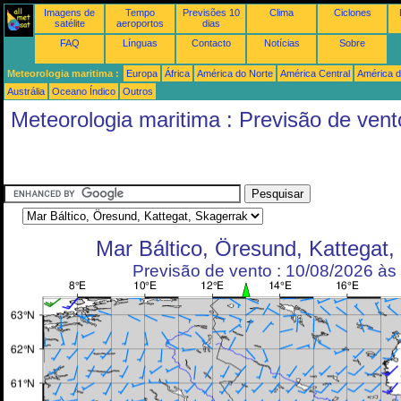
Imagens de
Tempo
Previsões 10
Clima
Ciclones
satélite
aeroportos
dias
FAQ
Línguas
Contacto
Notícias
Sobre
Meteorologia maritima :
Europa
África
América do Norte
América Central
América d
Austrália
Oceano Índico
Outros
Meteorologia maritima : Previsão de vent
Mar Báltico, Öresund, Kattegat,
Previsão de vento : 10/08/2026 à