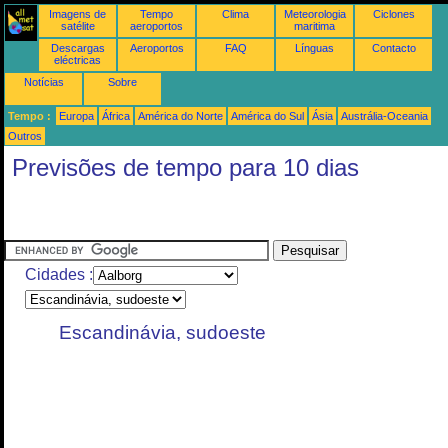
Imagens de
Tempo
Clima
Meteorologia
Ciclones
satélite
aeroportos
maritima
Descargas
Aeroportos
FAQ
Línguas
Contacto
eléctricas
Notícias
Sobre
Tempo :
Europa
África
América do Norte
América do Sul
Ásia
Austrália-Oceania
Outros
Previsões de tempo para 10 dias
Cidades :
Escandinávia, sudoeste