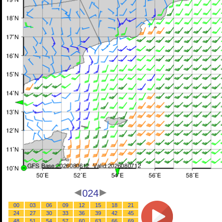
024
00
03
06
09
12
15
18
21
24
27
30
33
36
39
42
45
48
51
54
57
60
63
66
69