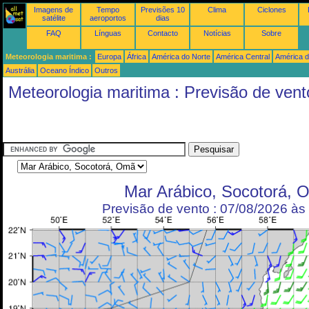
Imagens de
Tempo
Previsões 10
Clima
Ciclones
satélite
aeroportos
dias
FAQ
Línguas
Contacto
Notícias
Sobre
Meteorologia maritima :
Europa
África
América do Norte
América Central
América d
Austrália
Oceano Índico
Outros
Meteorologia maritima : Previsão de vent
Mar Arábico, Socotorá, 
Previsão de vento : 07/08/2026 à