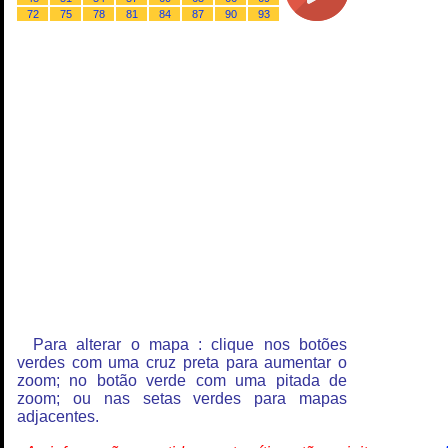
72
75
78
81
84
87
90
93
Para alterar o mapa : clique nos botões
verdes com uma cruz preta para aumentar o
zoom; no botão verde com uma pitada de
zoom; ou nas setas verdes para mapas
adjacentes.