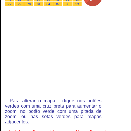
72
75
78
81
84
87
90
93
Para alterar o mapa : clique nos botões
verdes com uma cruz preta para aumentar o
zoom; no botão verde com uma pitada de
zoom; ou nas setas verdes para mapas
adjacentes.