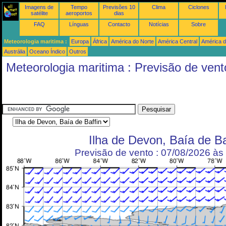
Imagens de
Tempo
Previsões 10
Clima
Ciclones
satélite
aeroportos
dias
FAQ
Línguas
Contacto
Notícias
Sobre
Meteorologia maritima :
Europa
África
América do Norte
América Central
América d
Austrália
Oceano Índico
Outros
Meteorologia maritima : Previsão de vent
Ilha de Devon, Baía de Ba
Previsão de vento : 07/08/2026 à