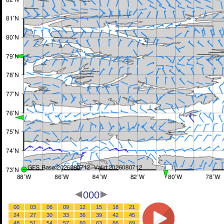
000
00
03
06
09
12
15
18
21
24
27
30
33
36
39
42
45
48
51
54
57
60
63
66
69