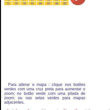
72
75
78
81
84
87
90
93
Para alterar o mapa : clique nos botões
verdes com uma cruz preta para aumentar o
zoom; no botão verde com uma pitada de
zoom; ou nas setas verdes para mapas
adjacentes.