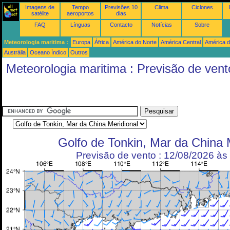
Imagens de
Tempo
Previsões 10
Clima
Ciclones
satélite
aeroportos
dias
FAQ
Línguas
Contacto
Notícias
Sobre
Meteorologia maritima :
Europa
África
América do Norte
América Central
América d
Austrália
Oceano Índico
Outros
Meteorologia maritima : Previsão de vent
Golfo de Tonkin, Mar da China 
Previsão de vento : 12/08/2026 à