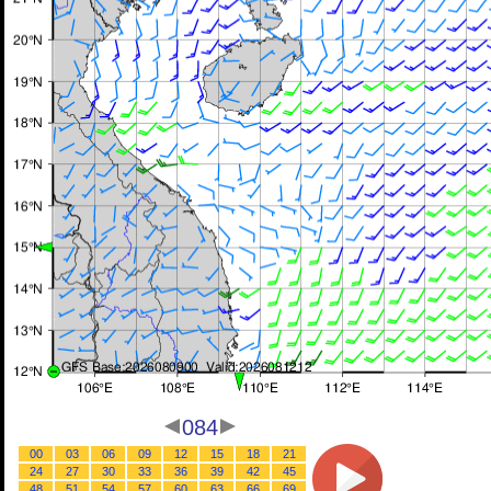
084
00
03
06
09
12
15
18
21
24
27
30
33
36
39
42
45
48
51
54
57
60
63
66
69