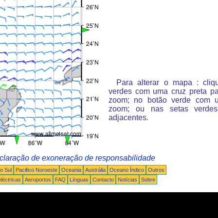
Para alterar o mapa : cli
verdes com uma cruz preta p
zoom; no botão verde com 
zoom; ou nas setas verde
adjacentes.
claração de exoneração de responsabilidade
o Sul
Pacifico Noroeste
Oceania
Austrália
Oceano Índico
Outros
léctricas
Aeroportos
FAQ
Línguas
Contacto
Notícias
Sobre