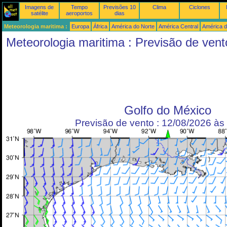
Imagens de
Tempo
Previsões 10
Clima
Ciclones
satélite
aeroportos
dias
Meteorologia maritima :
Europa
África
América do Norte
América Central
América d
Meteorologia maritima : Previsão de vent
Golfo do México
Previsão de vento : 12/08/2026 à