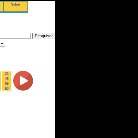
Sobre
21
45
69
93