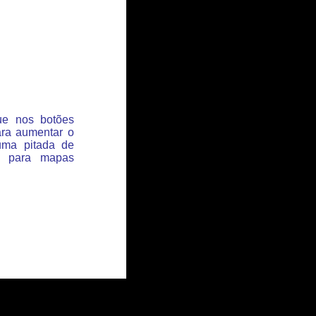
que nos botões
ara aumentar o
uma pitada de
s para mapas