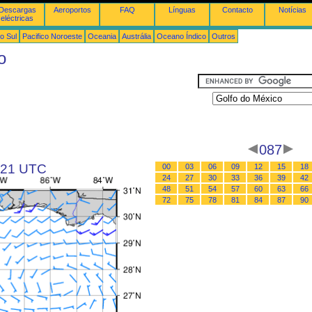
Descargas
Aeroportos
FAQ
Línguas
Contacto
Notícias
eléctricas
o Sul
Pacifico Noroeste
Oceania
Austrália
Oceano Índico
Outros
o
087
s 21 UTC
00
03
06
09
12
15
18
24
27
30
33
36
39
42
48
51
54
57
60
63
66
72
75
78
81
84
87
90