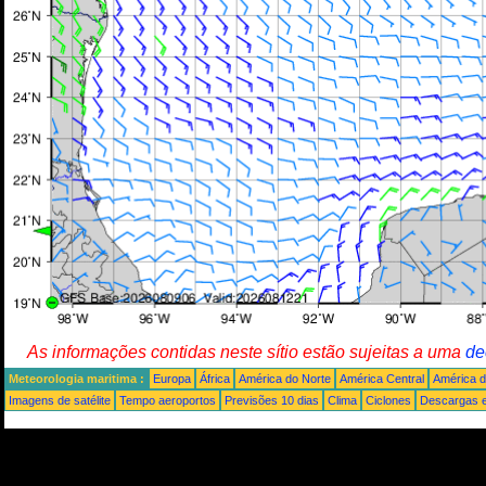
As informações contidas neste sítio estão sujeitas a uma
de
Meteorologia maritima :
Europa
África
América do Norte
América Central
América d
Imagens de satélite
Tempo aeroportos
Previsões 10 dias
Clima
Ciclones
Descargas e