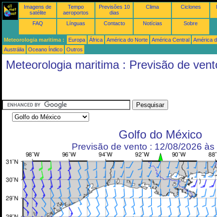
Imagens de
Tempo
Previsões 10
Clima
Ciclones
satélite
aeroportos
dias
FAQ
Línguas
Contacto
Notícias
Sobre
Meteorologia maritima :
Europa
África
América do Norte
América Central
América d
Austrália
Oceano Índico
Outros
Meteorologia maritima : Previsão de vent
Golfo do México
Previsão de vento : 12/08/2026 à