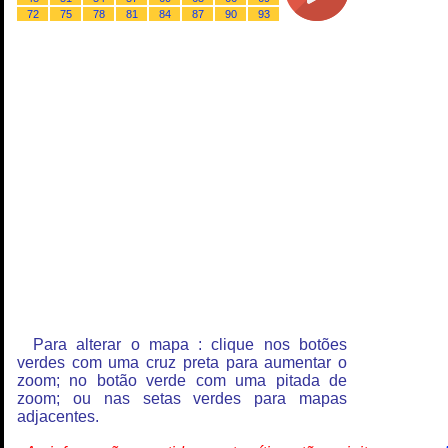
72
75
78
81
84
87
90
93
Para alterar o mapa : clique nos botões
verdes com uma cruz preta para aumentar o
zoom; no botão verde com uma pitada de
zoom; ou nas setas verdes para mapas
adjacentes.