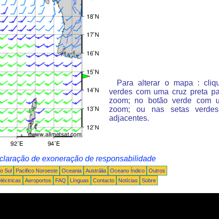
Para alterar o mapa : cli
verdes com uma cruz preta p
zoom; no botão verde com 
zoom; ou nas setas verde
adjacentes.
claração de exoneração de responsabilidade
o Sul
Pacifico Noroeste
Oceania
Austrália
Oceano Índico
Outros
léctricas
Aeroportos
FAQ
Línguas
Contacto
Notícias
Sobre