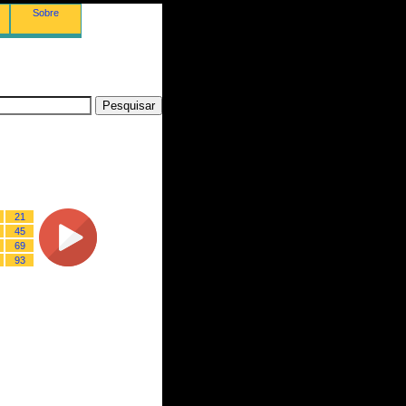
Sobre
21
45
69
93