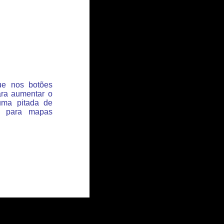
que nos botões
ara aumentar o
uma pitada de
s para mapas