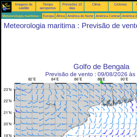
Imagens de
Tempo
Previsões 10
Clima
Ciclones
satélite
aeroportos
dias
Meteorologia maritima :
Europa
África
América do Norte
América Central
América d
Meteorologia maritima : Previsão de vent
Golfo de Bengala
Previsão de vento : 09/08/2026 à