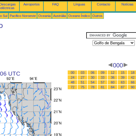
Descargas
Aeroportos
FAQ
Línguas
Contacto
Notícias
eléctricas
o Sul
Pacifico Noroeste
Oceania
Austrália
Oceano Índico
Outros
o
000
s 06 UTC
00
03
06
09
12
15
18
24
27
30
33
36
39
42
48
51
54
57
60
63
66
72
75
78
81
84
87
90