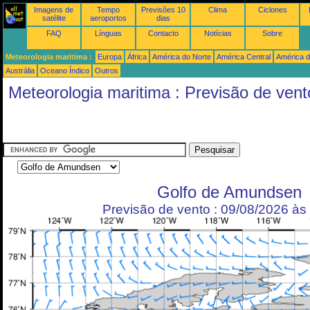
Imagens de
Tempo
Previsões 10
Clima
Ciclones
satélite
aeroportos
dias
FAQ
Línguas
Contacto
Notícias
Sobre
Meteorologia maritima :
Europa
África
América do Norte
América Central
América d
Austrália
Oceano Índico
Outros
Meteorologia maritima : Previsão de vent
Golfo de Amundsen
Previsão de vento : 09/08/2026 à