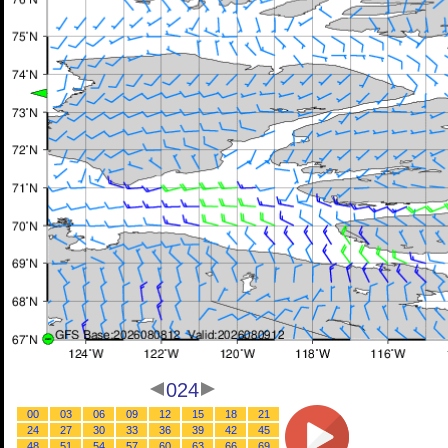
024
00
03
06
09
12
15
18
21
24
27
30
33
36
39
42
45
48
51
54
57
60
63
66
69