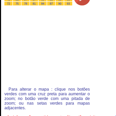
72
75
78
81
84
87
90
93
Para alterar o mapa : clique nos botões
verdes com uma cruz preta para aumentar o
zoom; no botão verde com uma pitada de
zoom; ou nas setas verdes para mapas
adjacentes.