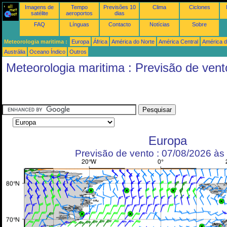
Imagens de
Tempo
Previsões 10
Clima
Ciclones
satélite
aeroportos
dias
FAQ
Línguas
Contacto
Notícias
Sobre
Meteorologia maritima :
Europa
África
América do Norte
América Central
América d
Austrália
Oceano Índico
Outros
Meteorologia maritima : Previsão de vent
Europa
Previsão de vento : 07/08/2026 à