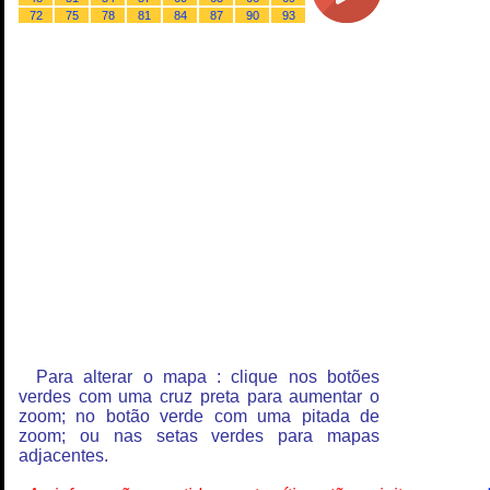
72
75
78
81
84
87
90
93
Para alterar o mapa : clique nos botões
verdes com uma cruz preta para aumentar o
zoom; no botão verde com uma pitada de
zoom; ou nas setas verdes para mapas
adjacentes.