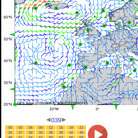
039
00
03
06
09
12
15
18
21
24
27
30
33
36
39
42
45
48
51
54
57
60
63
66
69