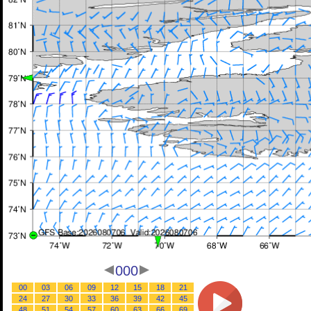
000
00
03
06
09
12
15
18
21
24
27
30
33
36
39
42
45
48
51
54
57
60
63
66
69