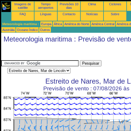
Imagens de
Tempo
Previsões 10
Clima
Ciclones
satélite
aeroportos
dias
FAQ
Línguas
Contacto
Notícias
Sobre
Meteorologia maritima :
Europa
África
América do Norte
América Central
América d
Austrália
Oceano Índico
Outros
Meteorologia maritima : Previsão de vent
Estreito de Nares, Mar de L
Previsão de vento : 07/08/2026 à