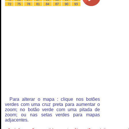
72
75
78
81
84
87
90
93
Para alterar o mapa : clique nos botões
verdes com uma cruz preta para aumentar o
zoom; no botão verde com uma pitada de
zoom; ou nas setas verdes para mapas
adjacentes.