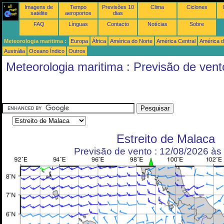
Imagens de
Tempo
Previsões 10
Clima
Ciclones
satélite
aeroportos
dias
FAQ
Línguas
Contacto
Notícias
Sobre
Meteorologia maritima :
Europa
África
América do Norte
América Central
América d
Austrália
Oceano Índico
Outros
Meteorologia maritima : Previsão de vent
Estreito de Malaca
Previsão de vento : 12/08/2026 à