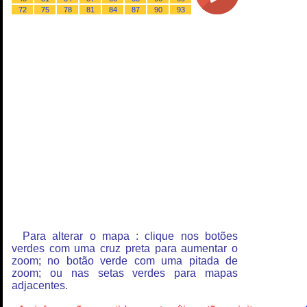
72
75
78
81
84
87
90
93
Para alterar o mapa : clique nos botões
verdes com uma cruz preta para aumentar o
zoom; no botão verde com uma pitada de
zoom; ou nas setas verdes para mapas
adjacentes.