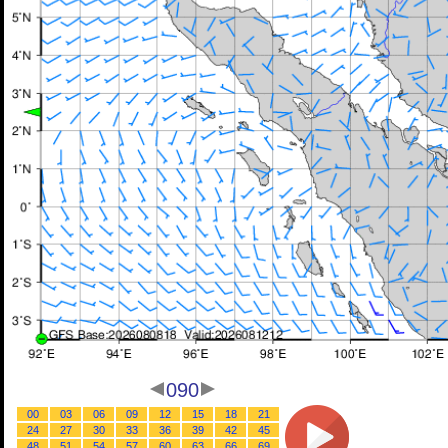
090
00
03
06
09
12
15
18
21
24
27
30
33
36
39
42
45
48
51
54
57
60
63
66
69