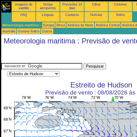
Imagens de
Tempo
Previsões 10
Clima
Ciclones
satélite
aeroportos
dias
FAQ
Línguas
Contacto
Notícias
Sobre
Meteorologia maritima :
Europa
África
América do Norte
América Central
América d
Austrália
Oceano Índico
Outros
Meteorologia maritima : Previsão de vent
Estreito de Hudson
Previsão de vento : 08/08/2026 à