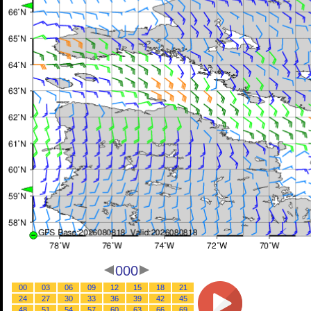
000
00
03
06
09
12
15
18
21
24
27
30
33
36
39
42
45
48
51
54
57
60
63
66
69