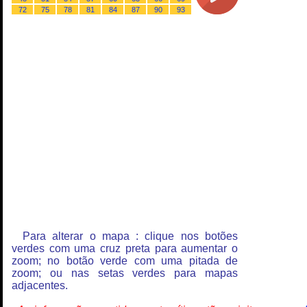
72
75
78
81
84
87
90
93
Para alterar o mapa : clique nos botões
verdes com uma cruz preta para aumentar o
zoom; no botão verde com uma pitada de
zoom; ou nas setas verdes para mapas
adjacentes.