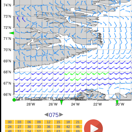
075
00
03
06
09
12
15
18
21
24
27
30
33
36
39
42
45
48
51
54
57
60
63
66
69