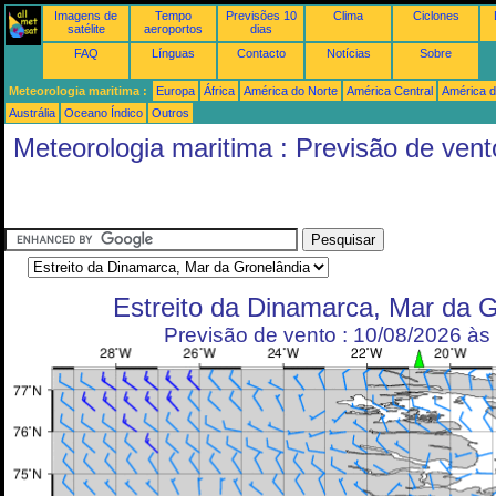
Imagens de
Tempo
Previsões 10
Clima
Ciclones
satélite
aeroportos
dias
FAQ
Línguas
Contacto
Notícias
Sobre
Meteorologia maritima :
Europa
África
América do Norte
América Central
América d
Austrália
Oceano Índico
Outros
Meteorologia maritima : Previsão de vent
Estreito da Dinamarca, Mar da 
Previsão de vento : 10/08/2026 à