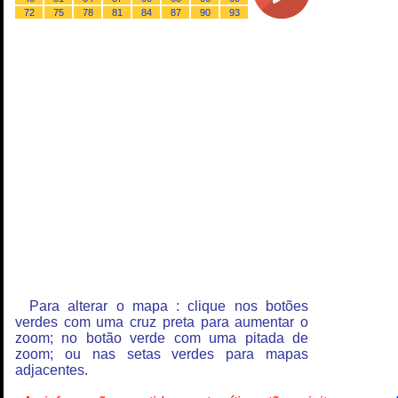
72
75
78
81
84
87
90
93
Para alterar o mapa : clique nos botões
verdes com uma cruz preta para aumentar o
zoom; no botão verde com uma pitada de
zoom; ou nas setas verdes para mapas
adjacentes.