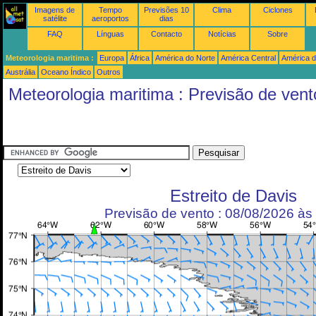
Imagens de
Tempo
Previsões 10
Clima
Ciclones
satélite
aeroportos
dias
FAQ
Línguas
Contacto
Notícias
Sobre
Meteorologia maritima :
Europa
África
América do Norte
América Central
América d
Austrália
Oceano Índico
Outros
Meteorologia maritima : Previsão de vent
Estreito de Davis
Previsão de vento : 08/08/2026 à