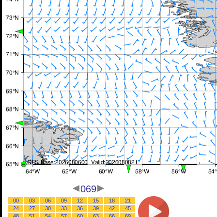
069
00
03
06
09
12
15
18
21
24
27
30
33
36
39
42
45
48
51
54
57
60
63
66
69