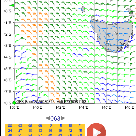
063
00
03
06
09
12
15
18
21
24
27
30
33
36
39
42
45
48
51
54
57
60
63
66
69