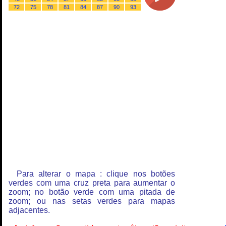
72
75
78
81
84
87
90
93
Para alterar o mapa : clique nos botões
verdes com uma cruz preta para aumentar o
zoom; no botão verde com uma pitada de
zoom; ou nas setas verdes para mapas
adjacentes.