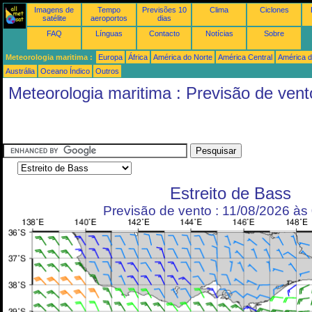
Imagens de
Tempo
Previsões 10
Clima
Ciclones
satélite
aeroportos
dias
FAQ
Línguas
Contacto
Notícias
Sobre
Meteorologia maritima :
Europa
África
América do Norte
América Central
América d
Austrália
Oceano Índico
Outros
Meteorologia maritima : Previsão de vent
Estreito de Bass
Previsão de vento : 11/08/2026 à