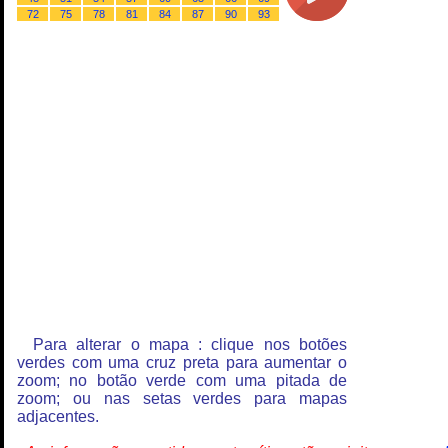
72
75
78
81
84
87
90
93
Para alterar o mapa : clique nos botões
verdes com uma cruz preta para aumentar o
zoom; no botão verde com uma pitada de
zoom; ou nas setas verdes para mapas
adjacentes.