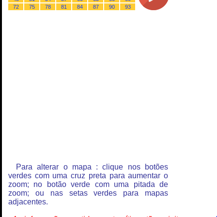
72
75
78
81
84
87
90
93
Para alterar o mapa : clique nos botões
verdes com uma cruz preta para aumentar o
zoom; no botão verde com uma pitada de
zoom; ou nas setas verdes para mapas
adjacentes.