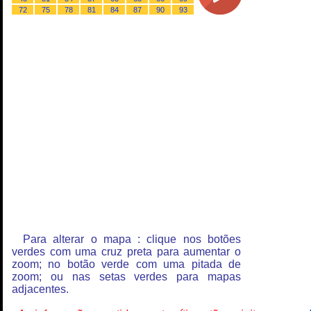
72
75
78
81
84
87
90
93
Para alterar o mapa : clique nos botões
verdes com uma cruz preta para aumentar o
zoom; no botão verde com uma pitada de
zoom; ou nas setas verdes para mapas
adjacentes.