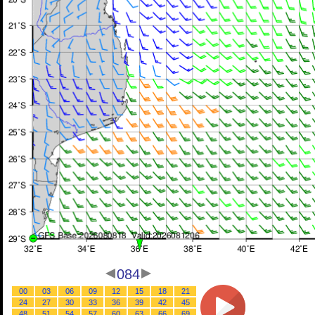
084
00
03
06
09
12
15
18
21
24
27
30
33
36
39
42
45
48
51
54
57
60
63
66
69