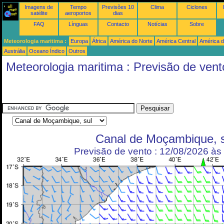
Imagens de
Tempo
Previsões 10
Clima
Ciclones
satélite
aeroportos
dias
FAQ
Línguas
Contacto
Notícias
Sobre
Meteorologia maritima :
Europa
África
América do Norte
América Central
América d
Austrália
Oceano Índico
Outros
Meteorologia maritima : Previsão de vent
Canal de Moçambique, s
Previsão de vento : 12/08/2026 à