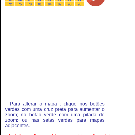
72
75
78
81
84
87
90
93
Para alterar o mapa : clique nos botões
verdes com uma cruz preta para aumentar o
zoom; no botão verde com uma pitada de
zoom; ou nas setas verdes para mapas
adjacentes.