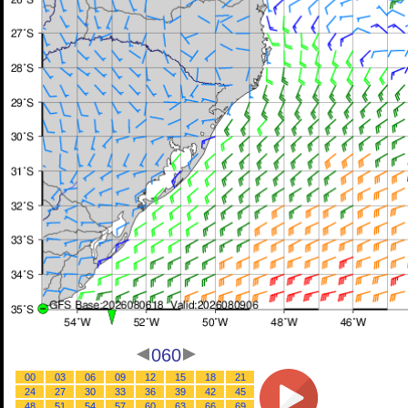
060
00
03
06
09
12
15
18
21
24
27
30
33
36
39
42
45
48
51
54
57
60
63
66
69