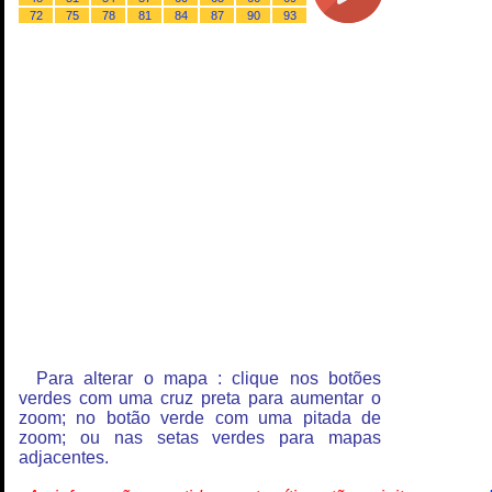
72
75
78
81
84
87
90
93
Para alterar o mapa : clique nos botões
verdes com uma cruz preta para aumentar o
zoom; no botão verde com uma pitada de
zoom; ou nas setas verdes para mapas
adjacentes.