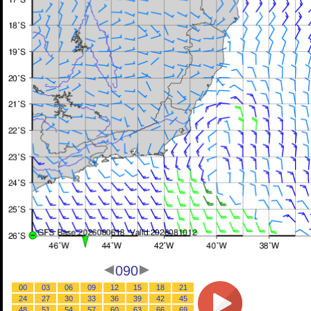
090
00
03
06
09
12
15
18
21
24
27
30
33
36
39
42
45
48
51
54
57
60
63
66
69