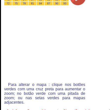
72
75
78
81
84
87
90
93
Para alterar o mapa : clique nos botões
verdes com uma cruz preta para aumentar o
zoom; no botão verde com uma pitada de
zoom; ou nas setas verdes para mapas
adjacentes.