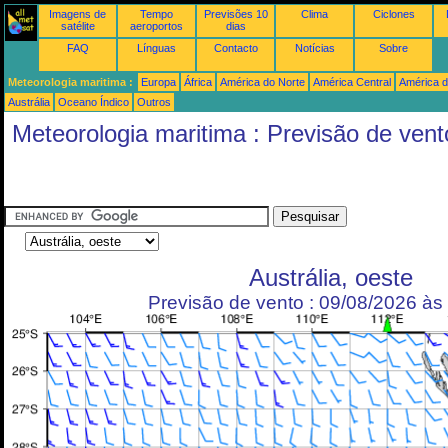
Imagens de
Tempo
Previsões 10
Clima
Ciclones
satélite
aeroportos
dias
FAQ
Línguas
Contacto
Notícias
Sobre
Meteorologia maritima :
Europa
África
América do Norte
América Central
América d
Austrália
Oceano Índico
Outros
Meteorologia maritima : Previsão de vent
Austrália, oeste
Previsão de vento : 09/08/2026 à