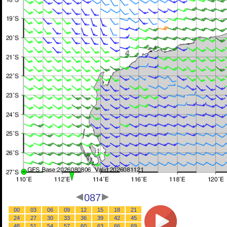
087
00
03
06
09
12
15
18
21
24
27
30
33
36
39
42
45
48
51
54
57
60
63
66
69