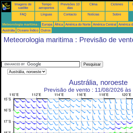
Imagens de
Tempo
Previsões 10
Clima
Ciclones
satélite
aeroportos
dias
FAQ
Línguas
Contacto
Notícias
Sobre
Meteorologia maritima :
Europa
África
América do Norte
América Central
América d
Austrália
Oceano Índico
Outros
Meteorologia maritima : Previsão de vent
Austrália, noroeste
Previsão de vento : 11/08/2026 à