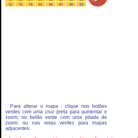
72
75
78
81
84
87
90
93
Para alterar o mapa : clique nos botões
verdes com uma cruz preta para aumentar o
zoom; no botão verde com uma pitada de
zoom; ou nas setas verdes para mapas
adjacentes.