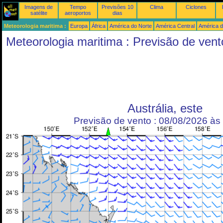
Imagens de
Tempo
Previsões 10
Clima
Ciclones
satélite
aeroportos
dias
Meteorologia maritima :
Europa
África
América do Norte
América Central
América d
Meteorologia maritima : Previsão de vent
Austrália, este
Previsão de vento : 08/08/2026 à