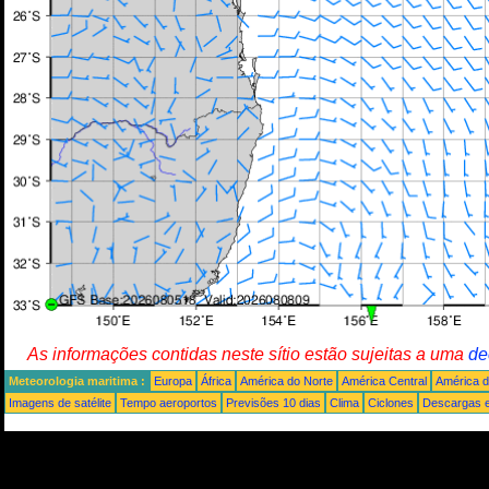
As informações contidas neste sítio estão sujeitas a uma
de
Meteorologia maritima :
Europa
África
América do Norte
América Central
América d
Imagens de satélite
Tempo aeroportos
Previsões 10 dias
Clima
Ciclones
Descargas e