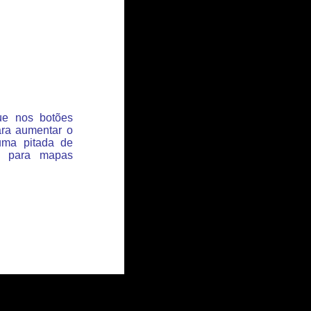
que nos botões
ara aumentar o
uma pitada de
s para mapas