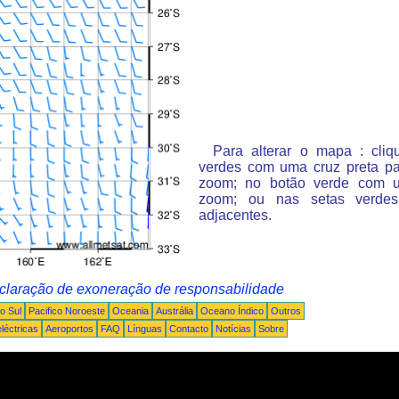
Para alterar o mapa : cli
verdes com uma cruz preta p
zoom; no botão verde com 
zoom; ou nas setas verde
adjacentes.
claração de exoneração de responsabilidade
o Sul
Pacifico Noroeste
Oceania
Austrália
Oceano Índico
Outros
léctricas
Aeroportos
FAQ
Línguas
Contacto
Notícias
Sobre