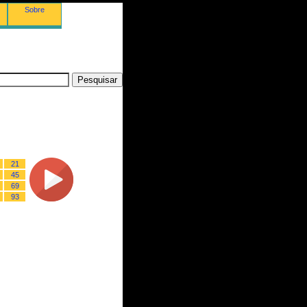
Sobre
21
45
69
93