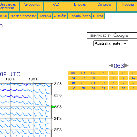
Descargas
Aeroportos
FAQ
Línguas
Contacto
Notícias
eléctricas
o Sul
Pacifico Noroeste
Oceania
Austrália
Oceano Índico
Outros
o
063
s 09 UTC
00
03
06
09
12
15
18
24
27
30
33
36
39
42
48
51
54
57
60
63
66
72
75
78
81
84
87
90